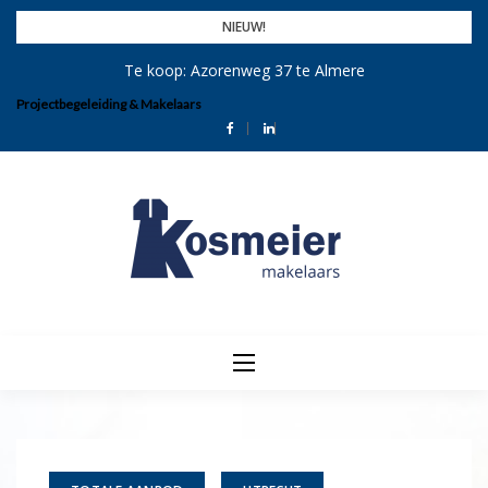
Skip
NIEUW!
to
Te koop: Azorenweg 37 te Almere
content
Projectbegeleiding & Makelaars