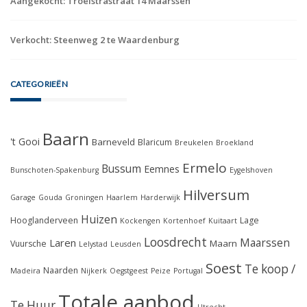
Aangekocht: Troelstrastraat 14 Maarssen
Verkocht: Steenweg 2 te Waardenburg
CATEGORIEËN
Baarn
't Gooi
Barneveld
Blaricum
Breukelen
Broekland
Ermelo
Bussum
Eemnes
Bunschoten-Spakenburg
Eygelshoven
Hilversum
Garage
Gouda
Groningen
Haarlem
Harderwijk
Huizen
Hooglanderveen
Lage
Kockengen
Kortenhoef
Kuitaart
Loosdrecht
Maarssen
Laren
Maarn
Vuursche
Lelystad
Leusden
Soest
Te koop /
Naarden
Madeira
Nijkerk
Oegstgeest
Peize
Portugal
Totale aanbod
Te Huur
Utrecht