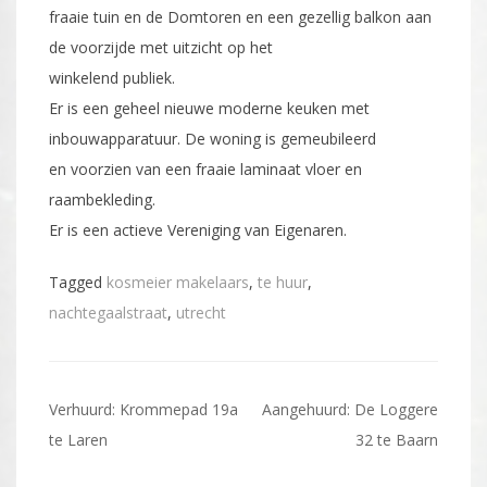
fraaie tuin en de Domtoren en een gezellig balkon aan
de voorzijde met uitzicht op het
winkelend publiek.
Er is een geheel nieuwe moderne keuken met
inbouwapparatuur. De woning is gemeubileerd
en voorzien van een fraaie laminaat vloer en
raambekleding.
Er is een actieve Vereniging van Eigenaren.
Tagged
kosmeier makelaars
,
te huur
,
nachtegaalstraat
,
utrecht
Bericht
Verhuurd: Krommepad 19a
Aangehuurd: De Loggere
navigatie
te Laren
32 te Baarn