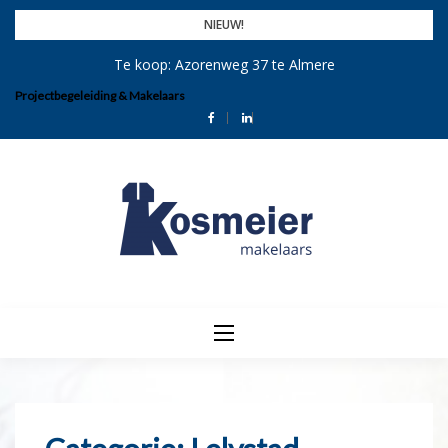
Skip
NIEUW!
to
Te koop: Azorenweg 37 te Almere
content
Projectbegeleiding & Makelaars