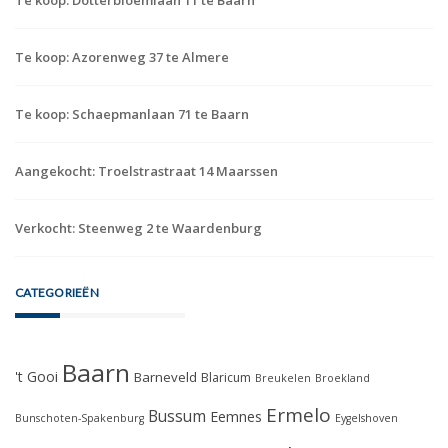
Te koop: Azorenweg 37 te Almere
Te koop: Schaepmanlaan 71 te Baarn
Aangekocht: Troelstrastraat 14 Maarssen
Verkocht: Steenweg 2 te Waardenburg
CATEGORIEËN
Baarn
't Gooi
Barneveld
Blaricum
Breukelen
Broekland
Ermelo
Bussum
Eemnes
Bunschoten-Spakenburg
Eygelshoven