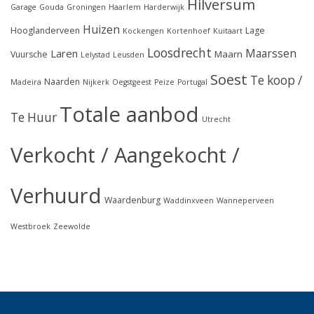
Hilversum
Garage
Gouda
Groningen
Haarlem
Harderwijk
Huizen
Hooglanderveen
Lage
Kockengen
Kortenhoef
Kuitaart
Loosdrecht
Maarssen
Laren
Maarn
Vuursche
Lelystad
Leusden
Soest
Te koop /
Naarden
Madeira
Nijkerk
Oegstgeest
Peize
Portugal
Totale aanbod
Te Huur
Utrecht
Verkocht / Aangekocht /
Verhuurd
Waardenburg
Waddinxveen
Wanneperveen
Westbroek
Zeewolde