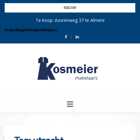
Skip
NIEUW!
to
Te koop: Azorenweg 37 te Almere
content
Projectbegeleiding & Makelaars