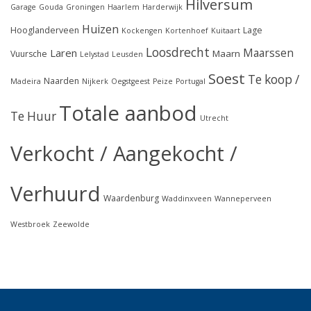
Hilversum
Garage
Gouda
Groningen
Haarlem
Harderwijk
Huizen
Hooglanderveen
Lage
Kockengen
Kortenhoef
Kuitaart
Loosdrecht
Maarssen
Laren
Maarn
Vuursche
Lelystad
Leusden
Soest
Te koop /
Naarden
Madeira
Nijkerk
Oegstgeest
Peize
Portugal
Totale aanbod
Te Huur
Utrecht
Verkocht / Aangekocht /
Verhuurd
Waardenburg
Waddinxveen
Wanneperveen
Westbroek
Zeewolde