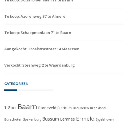
Te koop: Azorenweg 37 te Almere
Te koop: Schaepmanlaan 71 te Baarn
Aangekocht: Troelstrastraat 14 Maarssen
Verkocht: Steenweg 2 te Waardenburg
CATEGORIEËN
Baarn
't Gooi
Barneveld
Blaricum
Breukelen
Broekland
Ermelo
Bussum
Eemnes
Bunschoten-Spakenburg
Eygelshoven