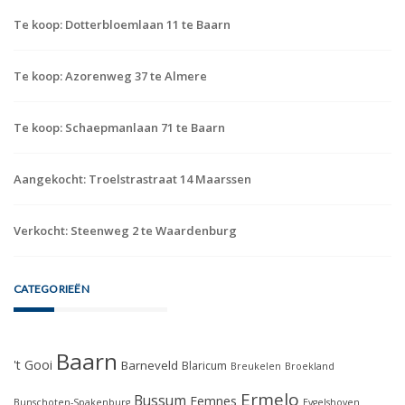
Te koop: Dotterbloemlaan 11 te Baarn
Te koop: Azorenweg 37 te Almere
Te koop: Schaepmanlaan 71 te Baarn
Aangekocht: Troelstrastraat 14 Maarssen
Verkocht: Steenweg 2 te Waardenburg
CATEGORIEËN
Baarn
't Gooi
Barneveld
Blaricum
Breukelen
Broekland
Ermelo
Bussum
Eemnes
Bunschoten-Spakenburg
Eygelshoven