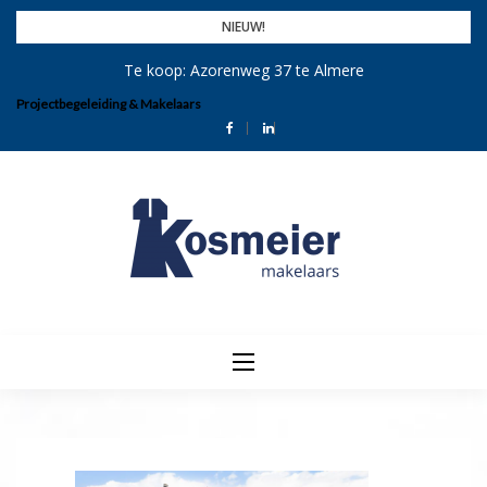
Skip
NIEUW!
to
Te koop: Azorenweg 37 te Almere
content
Projectbegeleiding & Makelaars