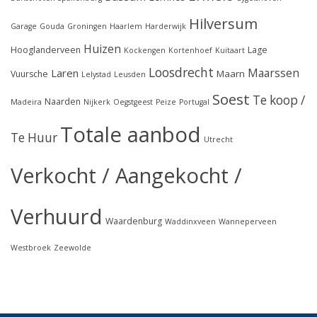
Hilversum
Garage
Gouda
Groningen
Haarlem
Harderwijk
Huizen
Hooglanderveen
Lage
Kockengen
Kortenhoef
Kuitaart
Loosdrecht
Maarssen
Laren
Maarn
Vuursche
Lelystad
Leusden
Soest
Te koop /
Naarden
Madeira
Nijkerk
Oegstgeest
Peize
Portugal
Totale aanbod
Te Huur
Utrecht
Verkocht / Aangekocht /
Verhuurd
Waardenburg
Waddinxveen
Wanneperveen
Westbroek
Zeewolde