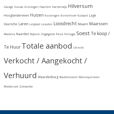
Hilversum
Garage
Gouda
Groningen
Haarlem
Harderwijk
Huizen
Hooglanderveen
Lage
Kockengen
Kortenhoef
Kuitaart
Loosdrecht
Maarssen
Laren
Maarn
Vuursche
Lelystad
Leusden
Soest
Te koop /
Naarden
Madeira
Nijkerk
Oegstgeest
Peize
Portugal
Totale aanbod
Te Huur
Utrecht
Verkocht / Aangekocht /
Verhuurd
Waardenburg
Waddinxveen
Wanneperveen
Westbroek
Zeewolde