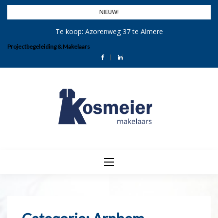
Skip
NIEUW!
to
Te koop: Azorenweg 37 te Almere
content
Projectbegeleiding & Makelaars