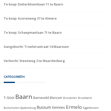
Te koop: Dotterbloemlaan 11 te Baarn
Te koop: Azorenweg 37 te Almere
Te koop: Schaepmanlaan 71 te Baarn
Aangekocht: Troelstrastraat 14 Maarssen
Verkocht: Steenweg 2 te Waardenburg
CATEGORIEËN
Baarn
't Gooi
Barneveld
Blaricum
Breukelen
Broekland
Ermelo
Bussum
Eemnes
Bunschoten-Spakenburg
Eygelshoven