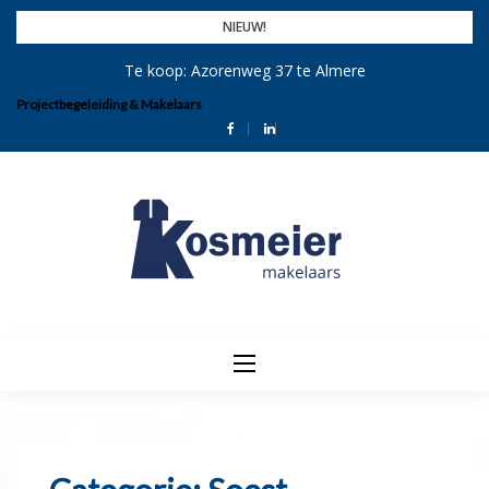
Skip
NIEUW!
to
Te koop: Azorenweg 37 te Almere
content
Projectbegeleiding & Makelaars