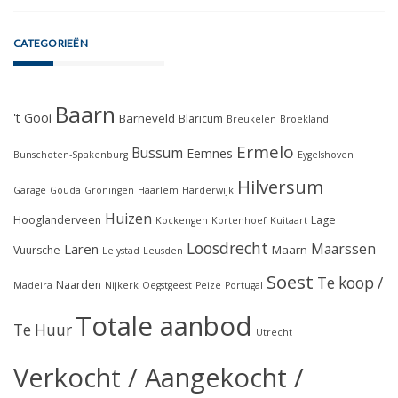
NIEUWSTE WONINGEN
Te koop: Dotterbloemlaan 11 te Baarn
Te koop: Azorenweg 37 te Almere
Te koop: Schaepmanlaan 71 te Baarn
Aangekocht: Troelstrastraat 14 Maarssen
Verkocht: Steenweg 2 te Waardenburg
CATEGORIEËN