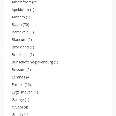
Aangekocht: Troelstrastraat 14 Maarssen
Verkocht: Steenweg 2 te Waardenburg
TOTALE AANBOD
Almere
(13)
Alphen aan den Rijn
(1)
Amersfoort
(19)
Apeldoorn
(1)
Arnhem
(1)
Baarn
(70)