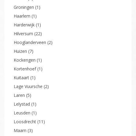
Barneveld
(3)
Blaricum
(2)
Broekland
(1)
Breukelen
(1)
Bunschoten-Spakenburg
(1)
Bussum
(6)
Eemnes
(4)
Ermelo
(16)
Eygelshoven
(1)
Garage
(1)
't Gooi
(4)
Gouda
(1)
Groningen
(1)
Haarlem
(1)
Harderwijk
(1)
Hilversum
(22)