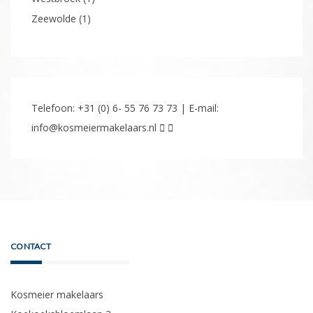
Oegstgeest
(1)
Peize
(1)
Portugal
(1)
Soest
(25)
Te koop / Te Huur
(10)
Totale aanbod
(242)
Utrecht
(1)
Verkocht / Aangekocht / Verhuurd
(235)
Waardenburg
(2)
Waddinxveen
(1)
Wanneperveen
(1)
Westbroek
(1)
Zeewolde
(1)