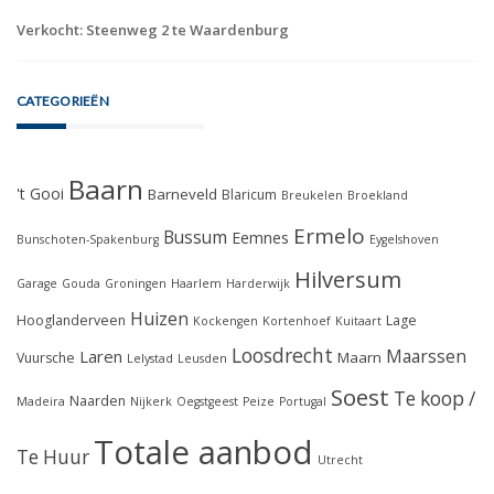
Verkocht: Steenweg 2 te Waardenburg
CATEGORIEËN
Baarn
't Gooi
Barneveld
Blaricum
Breukelen
Broekland
Ermelo
Bussum
Eemnes
Bunschoten-Spakenburg
Eygelshoven
Hilversum
Garage
Gouda
Groningen
Haarlem
Harderwijk
Huizen
Hooglanderveen
Lage
Kockengen
Kortenhoef
Kuitaart
Loosdrecht
Maarssen
Laren
Maarn
Vuursche
Lelystad
Leusden
Soest
Te koop /
Naarden
Madeira
Nijkerk
Oegstgeest
Peize
Portugal
Totale aanbod
Te Huur
Utrecht