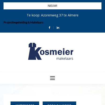
Skip
NIEUW!
to
Te koop: Azorenweg 37 te Almere
content
Projectbegeleiding & Makelaars