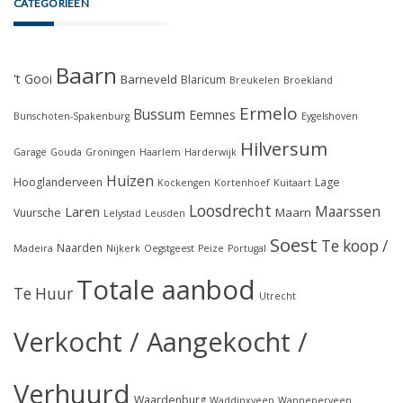
CATEGORIEËN
Baarn
't Gooi
Barneveld
Blaricum
Breukelen
Broekland
Ermelo
Bussum
Eemnes
Bunschoten-Spakenburg
Eygelshoven
Hilversum
Garage
Gouda
Groningen
Haarlem
Harderwijk
Huizen
Hooglanderveen
Lage
Kockengen
Kortenhoef
Kuitaart
Loosdrecht
Maarssen
Laren
Maarn
Vuursche
Lelystad
Leusden
Soest
Te koop /
Naarden
Madeira
Nijkerk
Oegstgeest
Peize
Portugal
Totale aanbod
Te Huur
Utrecht
Verkocht / Aangekocht /
Verhuurd
Waardenburg
Waddinxveen
Wanneperveen