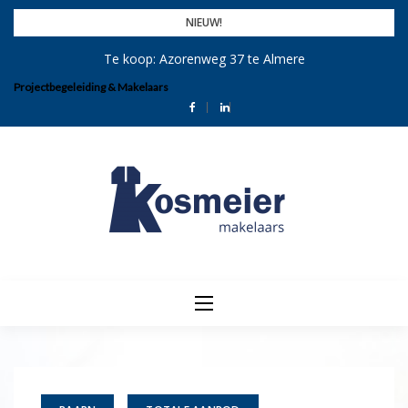
Skip
NIEUW!
to
Te koop: Azorenweg 37 te Almere
content
Projectbegeleiding & Makelaars