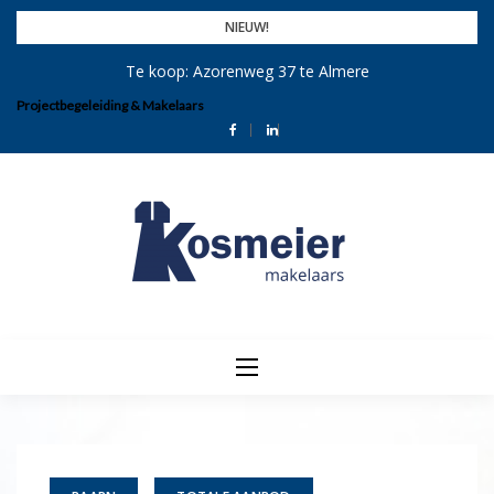
Skip
NIEUW!
to
Te koop: Azorenweg 37 te Almere
content
Projectbegeleiding & Makelaars