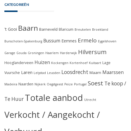
CATEGORIEËN
Baarn
't Gooi
Barneveld
Blaricum
Breukelen
Broekland
Ermelo
Bussum
Eemnes
Bunschoten-Spakenburg
Eygelshoven
Hilversum
Garage
Gouda
Groningen
Haarlem
Harderwijk
Huizen
Hooglanderveen
Lage
Kockengen
Kortenhoef
Kuitaart
Loosdrecht
Maarssen
Laren
Maarn
Vuursche
Lelystad
Leusden
Soest
Te koop /
Naarden
Madeira
Nijkerk
Oegstgeest
Peize
Portugal
Totale aanbod
Te Huur
Utrecht
Verkocht / Aangekocht /