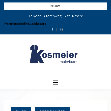
Skip
NIEUW!
to
Te koop: Azorenweg 37 te Almere
content
Projectbegeleiding & Makelaars