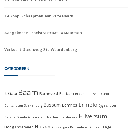
Te koop: Schaepmanlaan 71 te Baarn
Aangekocht: Troelstrastraat 14 Maarssen
Verkocht: Steenweg 2 te Waardenburg
CATEGORIEËN
Baarn
't Gooi
Barneveld
Blaricum
Breukelen
Broekland
Ermelo
Bussum
Eemnes
Bunschoten-Spakenburg
Eygelshoven
Hilversum
Garage
Gouda
Groningen
Haarlem
Harderwijk
Huizen
Hooglanderveen
Lage
Kockengen
Kortenhoef
Kuitaart