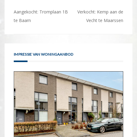
Bericht
Aangekocht: Tromplaan 1B
Verkocht: Kemp aan de
navigatie
te Baarn
Vecht te Maarssen
IMPRESSIE VAN WONINGAANBOD