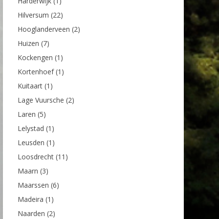
Harderwijk
(1)
Hilversum
(22)
Hooglanderveen
(2)
Huizen
(7)
Kockengen
(1)
Kortenhoef
(1)
Kuitaart
(1)
Lage Vuursche
(2)
Laren
(5)
Lelystad
(1)
Leusden
(1)
Loosdrecht
(11)
Maarn
(3)
Maarssen
(6)
Madeira
(1)
Naarden
(2)