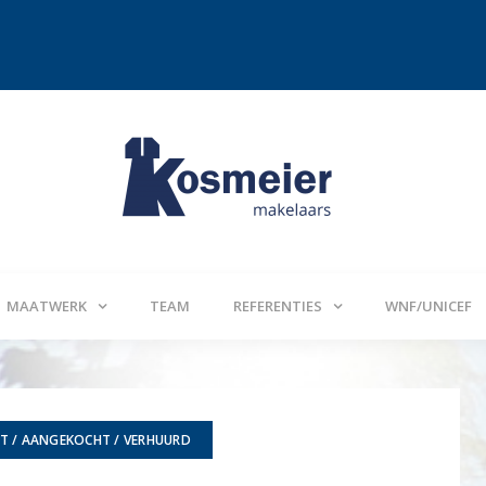
Te koop: Schaepmanlaan 
MAATWERK
TEAM
REFERENTIES
WNF/UNICEF
T / AANGEKOCHT / VERHUURD