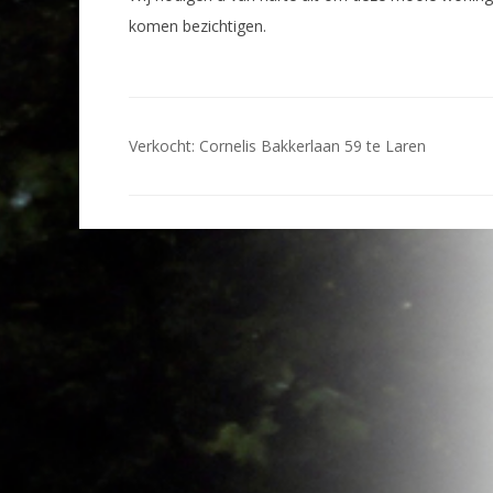
komen bezichtigen.
Bericht
Verkocht: Cornelis Bakkerlaan 59 te Laren
navigatie