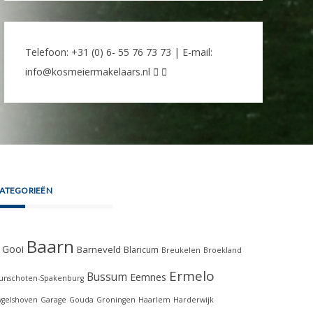
Telefoon: +31 (0) 6- 55 76 73 73 | E-mail:
info@kosmeiermakelaars.nl
ATEGORIEËN
Baarn
t Gooi
Barneveld
Blaricum
Breukelen
Broekland
Ermelo
Bussum
Eemnes
unschoten-Spakenburg
ygelshoven
Garage
Gouda
Groningen
Haarlem
Harderwijk