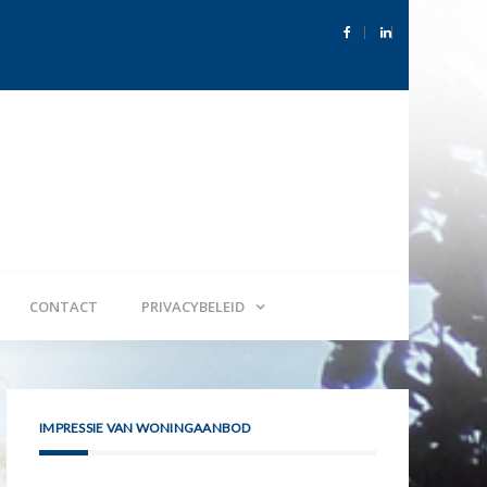
71 te Baarn
Aangekoch
CONTACT
PRIVACYBELEID
IMPRESSIE VAN WONINGAANBOD