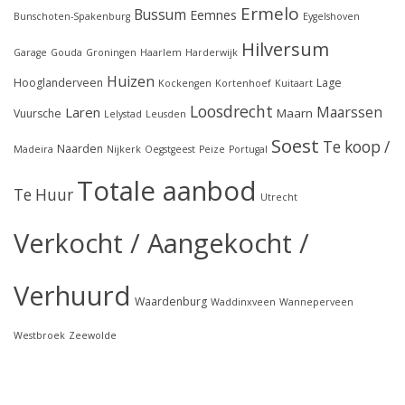
Ermelo
Bussum
Eemnes
Bunschoten-Spakenburg
Eygelshoven
Hilversum
Garage
Gouda
Groningen
Haarlem
Harderwijk
Huizen
Hooglanderveen
Lage
Kockengen
Kortenhoef
Kuitaart
Loosdrecht
Maarssen
Laren
Maarn
Vuursche
Lelystad
Leusden
Soest
Te koop /
Naarden
Madeira
Nijkerk
Oegstgeest
Peize
Portugal
Totale aanbod
Te Huur
Utrecht
Verkocht / Aangekocht /
Verhuurd
Waardenburg
Waddinxveen
Wanneperveen
Westbroek
Zeewolde