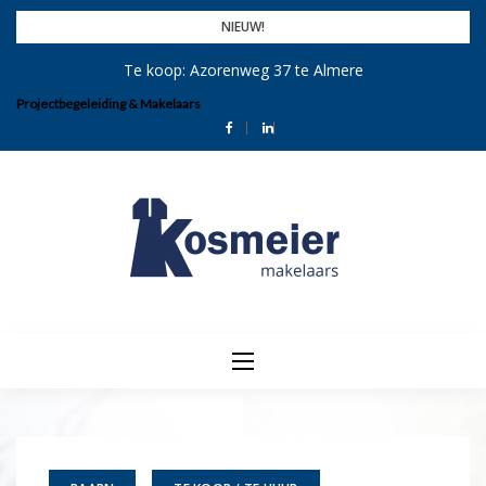
Skip
NIEUW!
to
Te koop: Azorenweg 37 te Almere
content
Projectbegeleiding & Makelaars