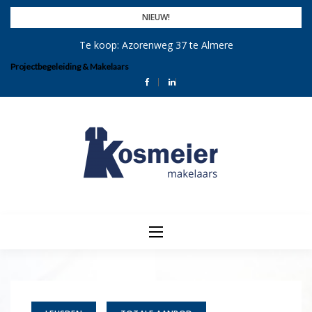
Skip
NIEUW!
to
Te koop: Azorenweg 37 te Almere
content
Projectbegeleiding & Makelaars