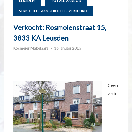
LEUSDEN
TOTALE AANBOD
VERKOCHT / AANGEKOCHT / VERHUURD
Verkocht: Rosmolenstraat 15,
3833 KA Leusden
Kosmeier Makelaars
-
16 januari 2015
Geen
zin in