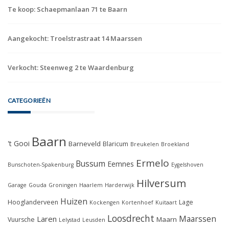
Te koop: Schaepmanlaan 71 te Baarn
Aangekocht: Troelstrastraat 14 Maarssen
Verkocht: Steenweg 2 te Waardenburg
CATEGORIEËN
Baarn
't Gooi
Barneveld
Blaricum
Breukelen
Broekland
Ermelo
Bussum
Eemnes
Bunschoten-Spakenburg
Eygelshoven
Hilversum
Garage
Gouda
Groningen
Haarlem
Harderwijk
Huizen
Hooglanderveen
Lage
Kockengen
Kortenhoef
Kuitaart
Loosdrecht
Maarssen
Laren
Maarn
Vuursche
Lelystad
Leusden