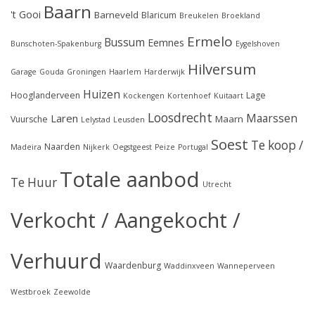
Baarn
't Gooi
Barneveld
Blaricum
Breukelen
Broekland
Ermelo
Bussum
Eemnes
Bunschoten-Spakenburg
Eygelshoven
Hilversum
Garage
Gouda
Groningen
Haarlem
Harderwijk
Huizen
Hooglanderveen
Lage
Kockengen
Kortenhoef
Kuitaart
Loosdrecht
Maarssen
Laren
Maarn
Vuursche
Lelystad
Leusden
Soest
Te koop /
Naarden
Madeira
Nijkerk
Oegstgeest
Peize
Portugal
Totale aanbod
Te Huur
Utrecht
Verkocht / Aangekocht /
Verhuurd
Waardenburg
Waddinxveen
Wanneperveen
Westbroek
Zeewolde