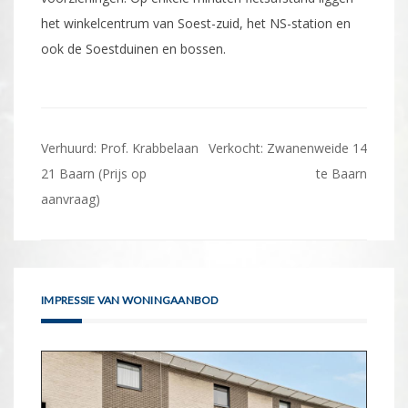
het winkelcentrum van Soest-zuid, het NS-station en
ook de Soestduinen en bossen.
Bericht
Verhuurd: Prof. Krabbelaan
Verkocht: Zwanenweide 14
navigatie
21 Baarn (Prijs op
te Baarn
aanvraag)
IMPRESSIE VAN WONINGAANBOD