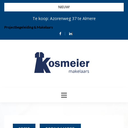
Skip
NIEUW!
to
Te koop: Azorenweg 37 te Almere
content
Projectbegeleiding & Makelaars