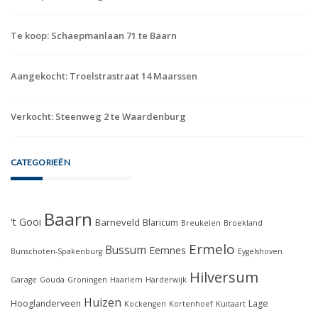
Te koop: Schaepmanlaan 71 te Baarn
Aangekocht: Troelstrastraat 14 Maarssen
Verkocht: Steenweg 2 te Waardenburg
CATEGORIEËN
Baarn
't Gooi
Barneveld
Blaricum
Breukelen
Broekland
Ermelo
Bussum
Eemnes
Bunschoten-Spakenburg
Eygelshoven
Hilversum
Garage
Gouda
Groningen
Haarlem
Harderwijk
Huizen
Hooglanderveen
Lage
Kockengen
Kortenhoef
Kuitaart