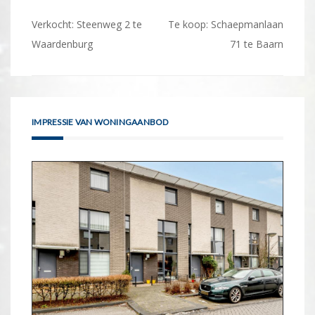
Bericht
Verkocht: Steenweg 2 te
Te koop: Schaepmanlaan
navigatie
Waardenburg
71 te Baarn
IMPRESSIE VAN WONINGAANBOD