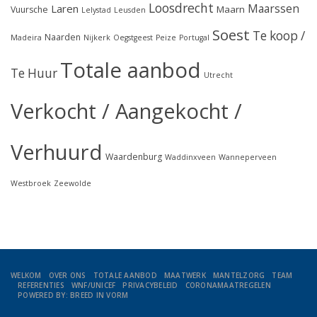
Loosdrecht
Maarssen
Laren
Maarn
Vuursche
Lelystad
Leusden
Soest
Te koop /
Naarden
Madeira
Nijkerk
Oegstgeest
Peize
Portugal
Totale aanbod
Te Huur
Utrecht
Verkocht / Aangekocht /
Verhuurd
Waardenburg
Waddinxveen
Wanneperveen
Westbroek
Zeewolde
WELKOM
OVER ONS
TOTALE AANBOD
MAATWERK
MANTELZORG
TEAM
REFERENTIES
WNF/UNICEF
PRIVACYBELEID
CORONAMAATREGELEN
POWERED BY: BREED IN VORM