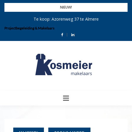
Skip
NIEUW!
to
Te koop: Azorenweg 37 te Almere
content
Projectbegeleiding & Makelaars