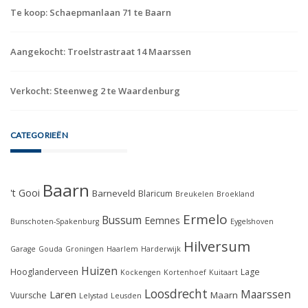
Te koop: Schaepmanlaan 71 te Baarn
Aangekocht: Troelstrastraat 14 Maarssen
Verkocht: Steenweg 2 te Waardenburg
CATEGORIEËN
Baarn
't Gooi
Barneveld
Blaricum
Breukelen
Broekland
Ermelo
Bussum
Eemnes
Bunschoten-Spakenburg
Eygelshoven
Hilversum
Garage
Gouda
Groningen
Haarlem
Harderwijk
Huizen
Hooglanderveen
Lage
Kockengen
Kortenhoef
Kuitaart
Loosdrecht
Maarssen
Laren
Maarn
Vuursche
Lelystad
Leusden