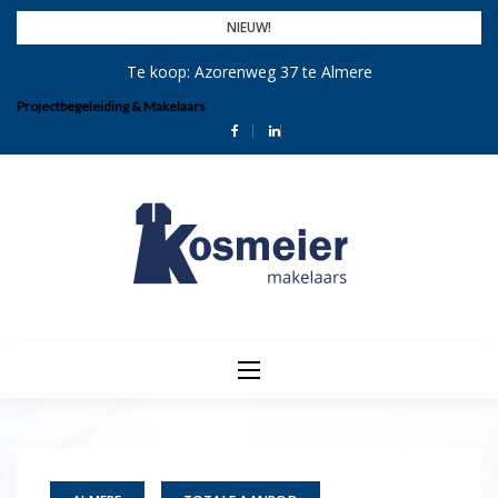
Skip
NIEUW!
to
Te koop: Azorenweg 37 te Almere
content
Projectbegeleiding & Makelaars