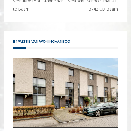
Bericht
Verhuurd: Prof. Krabbelaan
Verkocht: Schoolstraat 41,
navigatie
te Baarn
3742 CD Baarn
IMPRESSIE VAN WONINGAANBOD