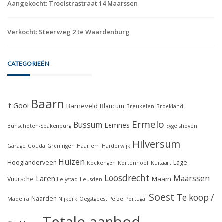
Aangekocht: Troelstrastraat 14 Maarssen
Verkocht: Steenweg 2 te Waardenburg
CATEGORIEËN
Baarn
't Gooi
Barneveld
Blaricum
Breukelen
Broekland
Ermelo
Bussum
Eemnes
Bunschoten-Spakenburg
Eygelshoven
Hilversum
Garage
Gouda
Groningen
Haarlem
Harderwijk
Huizen
Hooglanderveen
Lage
Kockengen
Kortenhoef
Kuitaart
Loosdrecht
Maarssen
Laren
Maarn
Vuursche
Lelystad
Leusden
Soest
Te koop /
Naarden
Madeira
Nijkerk
Oegstgeest
Peize
Portugal
Totale aanbod