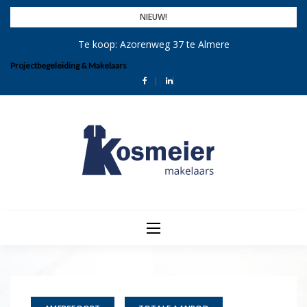
Skip
NIEUW!
to
Te koop: Azorenweg 37 te Almere
content
Projectbegeleiding & Makelaars