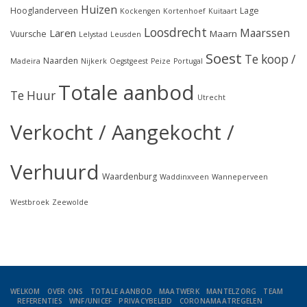
Huizen
Hooglanderveen
Lage
Kockengen
Kortenhoef
Kuitaart
Loosdrecht
Maarssen
Laren
Maarn
Vuursche
Lelystad
Leusden
Soest
Te koop /
Naarden
Madeira
Nijkerk
Oegstgeest
Peize
Portugal
Totale aanbod
Te Huur
Utrecht
Verkocht / Aangekocht /
Verhuurd
Waardenburg
Waddinxveen
Wanneperveen
Westbroek
Zeewolde
WELKOM
OVER ONS
TOTALE AANBOD
MAATWERK
MANTELZORG
TEAM
REFERENTIES
WNF/UNICEF
PRIVACYBELEID
CORONAMAATREGELEN