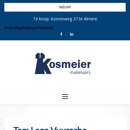
Skip
NIEUW!
to
Te koop: Azorenweg 37 te Almere
content
Projectbegeleiding & Makelaars