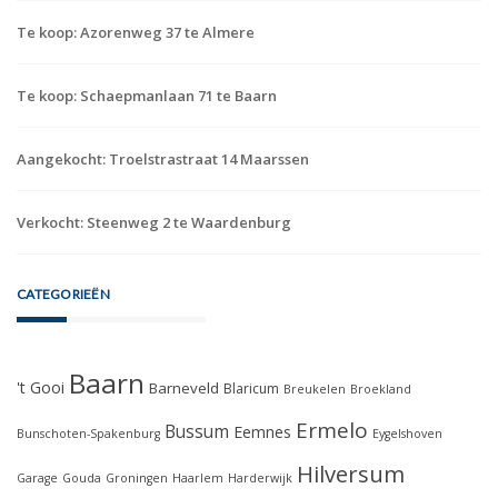
Te koop: Azorenweg 37 te Almere
Te koop: Schaepmanlaan 71 te Baarn
Aangekocht: Troelstrastraat 14 Maarssen
Verkocht: Steenweg 2 te Waardenburg
CATEGORIEËN
Baarn
't Gooi
Barneveld
Blaricum
Breukelen
Broekland
Ermelo
Bussum
Eemnes
Bunschoten-Spakenburg
Eygelshoven
Hilversum
Garage
Gouda
Groningen
Haarlem
Harderwijk