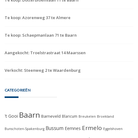
Te koop: Azorenweg 37 te Almere
Te koop: Schaepmanlaan 71 te Baarn
Aangekocht: Troelstrastraat 14 Maarssen
Verkocht: Steenweg 2 te Waardenburg
CATEGORIEËN
Baarn
't Gooi
Barneveld
Blaricum
Breukelen
Broekland
Ermelo
Bussum
Eemnes
Bunschoten-Spakenburg
Eygelshoven