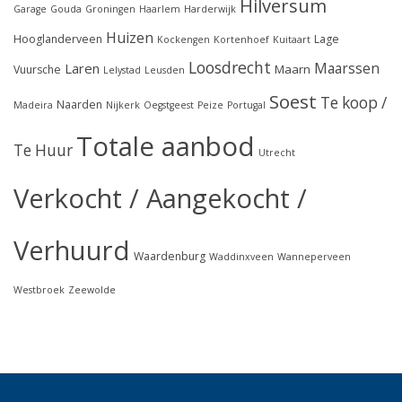
Hilversum
Garage
Gouda
Groningen
Haarlem
Harderwijk
Huizen
Hooglanderveen
Lage
Kockengen
Kortenhoef
Kuitaart
Loosdrecht
Maarssen
Laren
Maarn
Vuursche
Lelystad
Leusden
Soest
Te koop /
Naarden
Madeira
Nijkerk
Oegstgeest
Peize
Portugal
Totale aanbod
Te Huur
Utrecht
Verkocht / Aangekocht /
Verhuurd
Waardenburg
Waddinxveen
Wanneperveen
Westbroek
Zeewolde