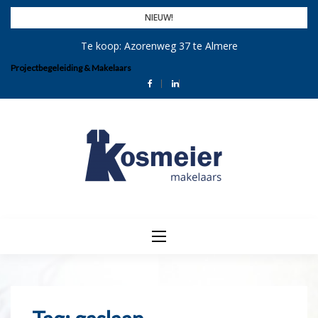
Skip
NIEUW!
to
Te koop: Azorenweg 37 te Almere
content
Projectbegeleiding & Makelaars