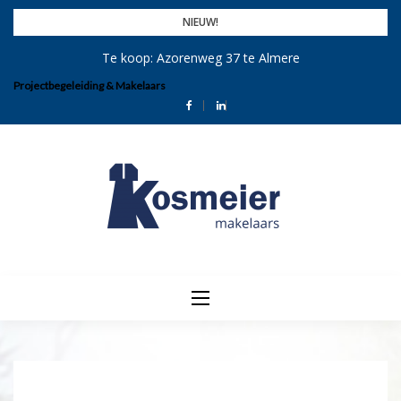
Skip
NIEUW!
to
Te koop: Azorenweg 37 te Almere
content
Projectbegeleiding & Makelaars