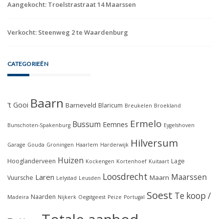
Aangekocht: Troelstrastraat 14 Maarssen
Verkocht: Steenweg 2 te Waardenburg
CATEGORIEËN
Baarn
't Gooi
Barneveld
Blaricum
Breukelen
Broekland
Ermelo
Bussum
Eemnes
Bunschoten-Spakenburg
Eygelshoven
Hilversum
Garage
Gouda
Groningen
Haarlem
Harderwijk
Huizen
Hooglanderveen
Lage
Kockengen
Kortenhoef
Kuitaart
Loosdrecht
Maarssen
Laren
Maarn
Vuursche
Lelystad
Leusden
Soest
Te koop /
Naarden
Madeira
Nijkerk
Oegstgeest
Peize
Portugal